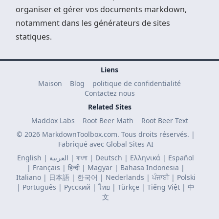
organiser et gérer vos documents markdown,
notamment dans les générateurs de sites
statiques.
Liens
Maison
Blog
politique de confidentialité
Contactez nous
Related Sites
Maddox Labs
Root Beer Math
Root Beer Text
© 2026 MarkdownToolbox.com. Tous droits réservés. |
Fabriqué avec
Global Sites AI
English
|
العربية
|
বাংলা
|
Deutsch
|
Ελληνικά
|
Español
|
Français
|
हिन्दी
|
Magyar
|
Bahasa Indonesia
|
Italiano
|
日本語
|
한국어
|
Nederlands
|
ਪੰਜਾਬੀ
|
Polski
|
Português
|
Русский
|
ไทย
|
Türkçe
|
Tiếng Việt
|
中
文