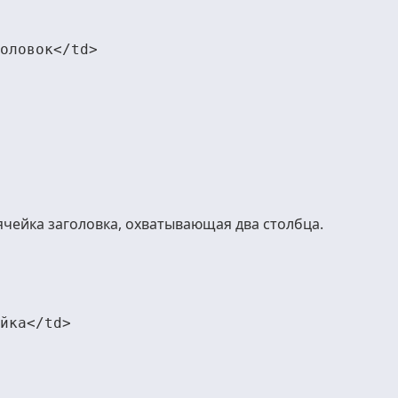
оловок</td>

 ячейка заголовка, охватывающая два столбца.
йка</td>
