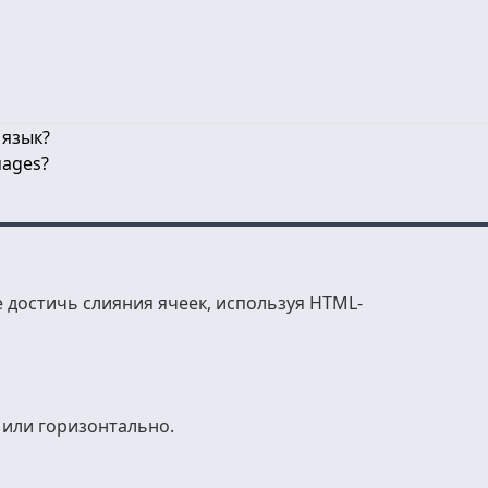
 язык?
uages?
 достичь слияния ячеек, используя HTML-
 или горизонтально.