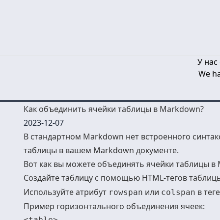
У нас
We ha
Как объединить ячейки таблицы в Markdown?
2023-12-07
В стандартном Markdown нет встроенного синтакс
таблицы в вашем Markdown документе.
Вот как вы можете объединять ячейки таблицы в
Создайте таблицу с помощью HTML-тегов таблицы
Используйте атрибут
или
в тег
rowspan
colspan
Пример горизонтального объединения ячеек:
<table>
