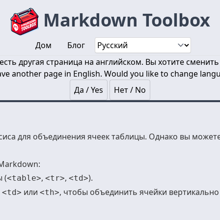
Markdown Toolbox
Дом
Блог
 есть другая страница на английском. Вы хотите сменить
ve another page in English. Would you like to change lang
Да / Yes
Нет / No
иса для объединения ячеек таблицы. Однако вы можете
 Markdown:
 (
,
,
).
<table>
<tr>
<td>
е
или
, чтобы объединить ячейки вертикально
<td>
<th>