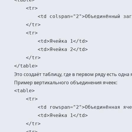
    <tr>

        <td colspan="2">Объединённый заг
    </tr>

    <tr>

        <td>Ячейка 1</td>

        <td>Ячейка 2</td>

    </tr>

Это создаёт таблицу, где в первом ряду есть одна
Пример вертикального объединения ячеек:
<table>

    <tr>

        <td rowspan="2">Объединённая яче
        <td>Ячейка 1</td>

    </tr>

    <tr>
