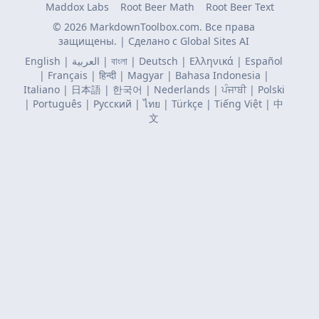
Maddox Labs
Root Beer Math
Root Beer Text
© 2026 MarkdownToolbox.com. Все права
защищены. | Сделано с
Global Sites AI
English
|
العربية
|
বাংলা
|
Deutsch
|
Ελληνικά
|
Español
|
Français
|
हिन्दी
|
Magyar
|
Bahasa Indonesia
|
Italiano
|
日本語
|
한국어
|
Nederlands
|
ਪੰਜਾਬੀ
|
Polski
|
Português
|
Русский
|
ไทย
|
Türkçe
|
Tiếng Việt
|
中
文