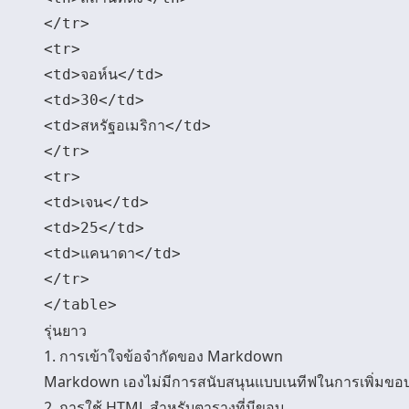
</tr>

<tr>

<td>จอห์น</td>

<td>30</td>

<td>สหรัฐอเมริกา</td>

</tr>

<tr>

<td>เจน</td>

<td>25</td>

<td>แคนาดา</td>

</tr>

รุ่นยาว
1. การเข้าใจข้อจำกัดของ Markdown
Markdown เองไม่มีการสนับสนุนแบบเนทีฟในการเพิ่มขอบให
2. การใช้ HTML สำหรับตารางที่มีขอบ