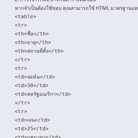
หากจำเป็นต้องใช้ขอบ คุณสามารถใช้ HTML มาตรฐานแทนไ
<table>

<tr>

<th>ชื่อ</th>

<th>อายุ</th>

<th>สถานที่ตั้ง</th>

</tr>

<tr>

<td>จอห์น</td>

<td>30</td>

<td>สหรัฐอเมริกา</td>

</tr>

<tr>

<td>เจน</td>

<td>25</td>

<td>แคนาดา</td>
