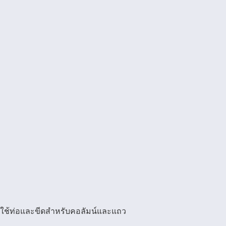
ยใช้ท่อและขีดสำหรับคอลัมน์และแถว