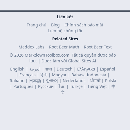
Liên kết
Trang chủ
Blog
Chính sách bảo mật
Liên hệ chúng tôi
Related Sites
Maddox Labs
Root Beer Math
Root Beer Text
© 2026 MarkdownToolbox.com. Tất cả quyền được bảo
lưu. | Được làm với
Global Sites AI
English
|
العربية
|
বাংলা
|
Deutsch
|
Ελληνικά
|
Español
|
Français
|
हिन्दी
|
Magyar
|
Bahasa Indonesia
|
Italiano
|
日本語
|
한국어
|
Nederlands
|
ਪੰਜਾਬੀ
|
Polski
|
Português
|
Русский
|
ไทย
|
Türkçe
|
Tiếng Việt
|
中
文