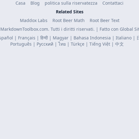
Casa
Blog
politica sulla riservatezza
Contattaci
Related Sites
Maddox Labs
Root Beer Math
Root Beer Text
MarkdownToolbox.com. Tutti i diritti riservati. | Fatto con
Global Si
spañol
|
Français
|
हिन्दी
|
Magyar
|
Bahasa Indonesia
|
Italiano
|
Português
|
Русский
|
ไทย
|
Türkçe
|
Tiếng Việt
|
中文