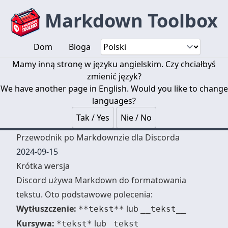
Markdown Toolbox
Dom
Bloga
Mamy inną stronę w języku angielskim. Czy chciałbyś
zmienić język?
We have another page in English. Would you like to change
languages?
Tak / Yes
Nie / No
Przewodnik po Markdownzie dla Discorda
2024-09-15
Krótka wersja
Discord używa Markdown do formatowania
tekstu. Oto podstawowe polecenia:
Wytłuszczenie:
lub
**tekst**
__tekst__
Kursywa:
lub
*tekst*
_tekst_