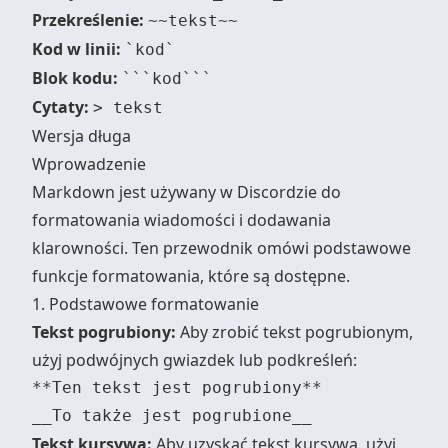
Przekreślenie:
~~tekst~~
Kod w linii:
`kod`
Blok kodu:
```kod```
Cytaty:
> tekst
Wersja długa
Wprowadzenie
Markdown jest używany w Discordzie do
formatowania wiadomości i dodawania
klarowności. Ten przewodnik omówi podstawowe
funkcje formatowania, które są dostępne.
1. Podstawowe formatowanie
Tekst pogrubiony:
Aby zrobić tekst pogrubionym,
użyj podwójnych gwiazdek lub podkreśleń:
**Ten tekst jest pogrubiony**

Tekst kursywą:
Aby uzyskać tekst kursywą, użyj