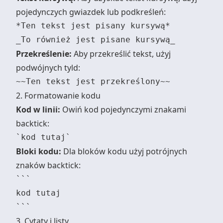
pojedynczych gwiazdek lub podkreśleń:
*Ten tekst jest pisany kursywą*

Przekreślenie:
Aby przekreślić tekst, użyj
podwójnych tyld:
2. Formatowanie kodu
Kod w linii:
Owiń kod pojedynczymi znakami
backtick:
Bloki kodu:
Dla bloków kodu użyj potrójnych
znaków backtick:
```

kod tutaj

3. Cytaty i listy